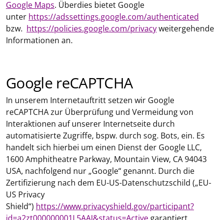
Google Maps
. Überdies bietet Google
unter
https://adssettings.google.com/authenticated
bzw.
https://policies.google.com/privacy
weitergehende
Informationen an.
Google reCAPTCHA
In unserem Internetauftritt setzen wir Google
reCAPTCHA zur Überprüfung und Vermeidung von
Interaktionen auf unserer Internetseite durch
automatisierte Zugriffe, bspw. durch sog. Bots, ein. Es
handelt sich hierbei um einen Dienst der Google LLC,
1600 Amphitheatre Parkway, Mountain View, CA 94043
USA, nachfolgend nur „Google“ genannt. Durch die
Zertifizierung nach dem EU-US-Datenschutzschild („EU-
US Privacy
Shield“)
https://www.privacyshield.gov/participant?
id=a2zt000000001L5AAI&status=Active
garantiert